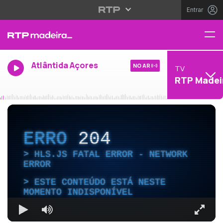
Entrar
Atlântida Açores
NO AR
TV
RTP Madei
ERRO
204
HLS.JS FATAL ERROR - NETWORK
ERROR
ESTE CONTEÚDO ESTÁ NESTE
MOMENTO INDISPONÍVEL