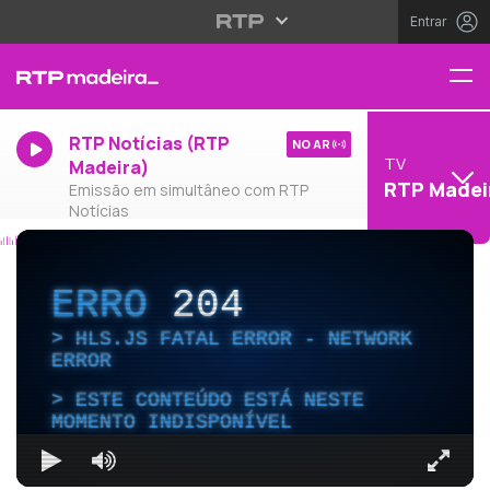
Entrar
RTP Notícias (RTP
NO AR
TV
Madeira)
RTP Madei
Emissão em simultâneo com RTP
Notícias
ERRO
204
HLS.JS FATAL ERROR - NETWORK
ERROR
ESTE CONTEÚDO ESTÁ NESTE
MOMENTO INDISPONÍVEL