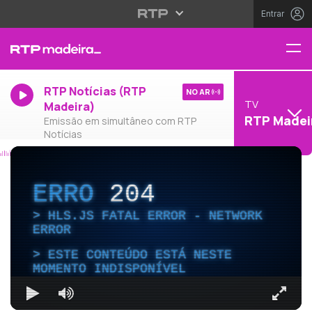
Entrar
RTP Notícias (RTP
NO AR
TV
Madeira)
RTP Madei
Emissão em simultâneo com RTP
Notícias
ERRO
204
HLS.JS FATAL ERROR - NETWORK
ERROR
ESTE CONTEÚDO ESTÁ NESTE
MOMENTO INDISPONÍVEL