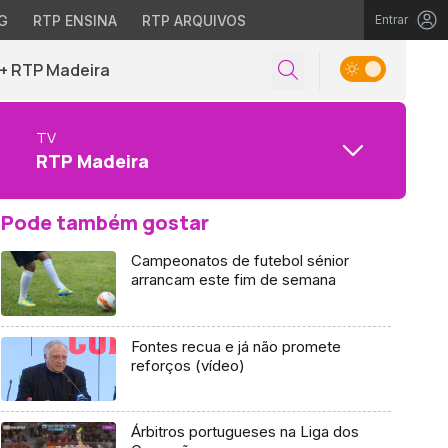
G
RTP ENSINA
RTP ARQUIVOS
Entrar
+ RTP Madeira
TV
RTP Madeira
Pode também gostar
Campeonatos de futebol sénior
arrancam este fim de semana
Fontes recua e já não promete
reforços (vídeo)
Árbitros portugueses na Liga dos