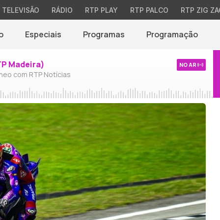
TELEVISÃO
RÁDIO
RTP PLAY
RTP PALCO
RTP ZIG ZA
o
Especiais
Programas
Programação
TP Madeira)
NO AR
neo com RTP Notícias