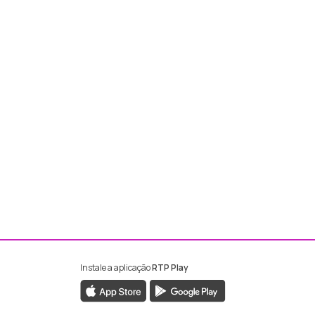
Instale a aplicação
RTP Play
ebook da RTP Madeira
nstagram da RTP Madeira