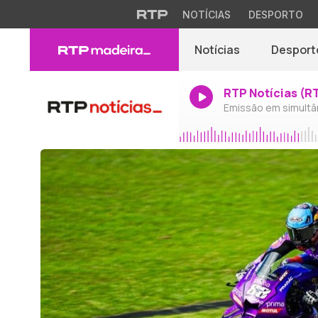
NOTÍCIAS
DESPORTO
Notícias
Desport
RTP Notícias (R
Emissão em simultâ