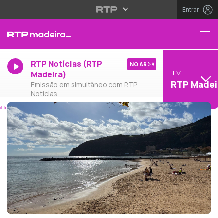
Entrar
RTP Notícias (RTP
NO AR
TV
Madeira)
RTP Madei
Emissão em simultâneo com RTP
Notícias