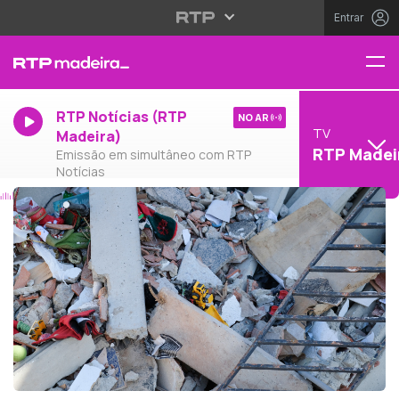
Entrar
RTP Notícias (RTP
NO AR
TV
Madeira)
RTP Madei
Emissão em simultâneo com RTP
Notícias