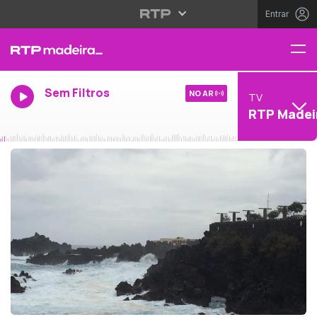
Entrar
Sem Filtros
NO AR
TV
RTP Madei