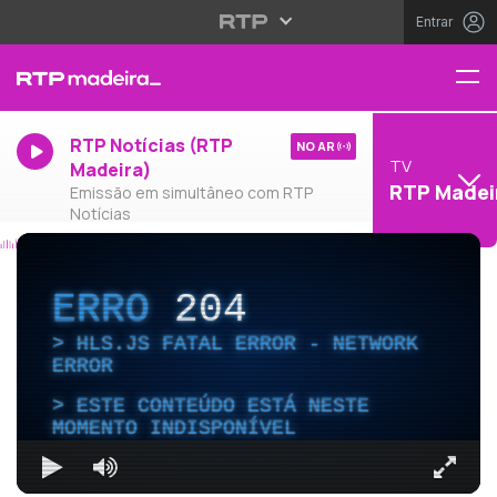
Entrar
RTP Notícias (RTP
NO AR
TV
Madeira)
RTP Madei
Emissão em simultâneo com RTP
Notícias
ERRO
204
HLS.JS FATAL ERROR - NETWORK
ERROR
ESTE CONTEÚDO ESTÁ NESTE
MOMENTO INDISPONÍVEL