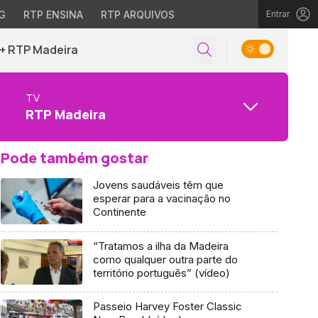
G
RTP ENSINA
RTP ARQUIVOS
Entrar
+ RTP Madeira
TV
RTP Madeira
Pode também gostar
Jovens saudáveis têm que
esperar para a vacinação no
Continente
“Tratamos a ilha da Madeira
como qualquer outra parte do
território português” (vídeo)
Passeio Harvey Foster Classic