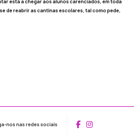
ntar está a chegar aos alunos carenciados, em toda
se de reabrir as cantinas escolares, tal como pede,
Aceder ao Fac
Aceder ao I
ga-nos nas redes sociais