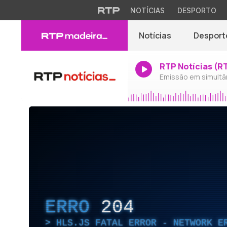
NOTÍCIAS
DESPORTO
Notícias
Desport
RTP Notícias (R
Emissão em simultâ
ERRO
204
HLS.JS FATAL ERROR - NETWORK E