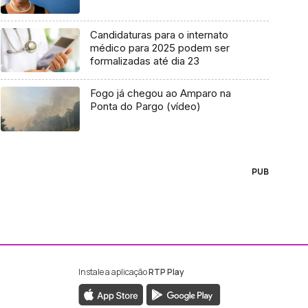
Candidaturas para o internato
médico para 2025 podem ser
formalizadas até dia 23
Fogo já chegou ao Amparo na
Ponta do Pargo (vídeo)
PUB
Instale a aplicação
RTP Play
ebook da RTP Madeira
nstagram da RTP Madeira