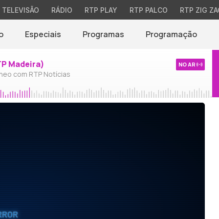
TELEVISÃO
RÁDIO
RTP PLAY
RTP PALCO
RTP ZIG ZA
o
Especiais
Programas
Programação
TP Madeira)
NO AR
neo com RTP Notícias
RROR