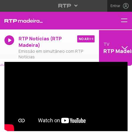
Entrar
RTP Notícias (RTP
NO AR
TV
Madeira)
RTP Madei
Emissão em simultâneo com RTP
Notícias