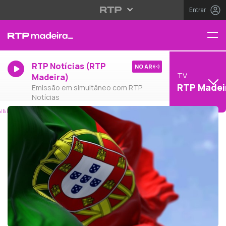
Entrar
RTP Notícias (RTP
NO AR
TV
Madeira)
RTP Madei
Emissão em simultâneo com RTP
Notícias