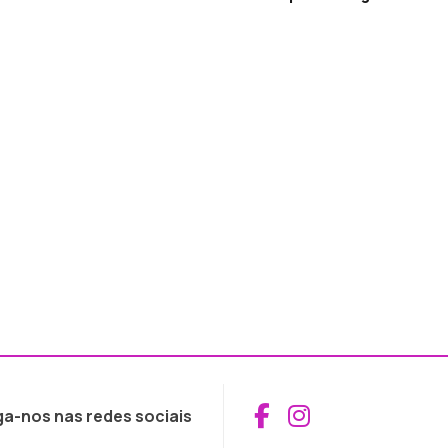
Aceder ao Fac
Aceder ao I
ga-nos nas redes sociais