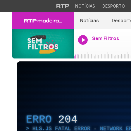
NOTÍCIAS
DESPORTO
Notícias
Desport
Sem Filtros
ERRO
204
HLS.JS FATAL ERROR - NETWORK E