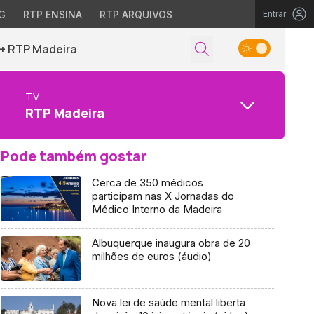
G
RTP ENSINA
RTP ARQUIVOS
Entrar
+ RTP Madeira
TV
RTP Madeira
Pode também gostar
Cerca de 350 médicos
participam nas X Jornadas do
Médico Interno da Madeira
Albuquerque inaugura obra de 20
milhões de euros (áudio)
Nova lei de saúde mental liberta