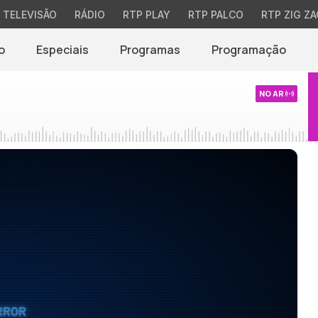
TELEVISÃO
RÁDIO
RTP PLAY
RTP PALCO
RTP ZIG ZA
o
Especiais
Programas
Programação
NO AR
RROR