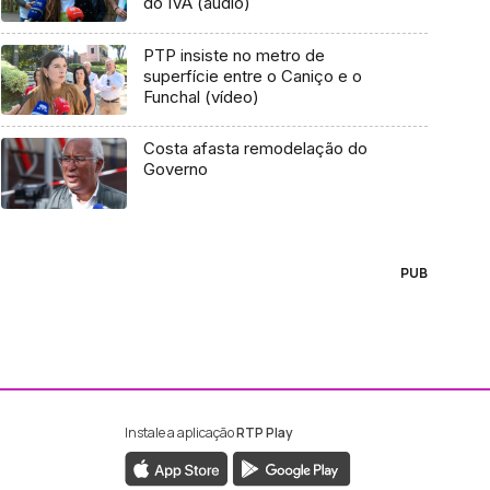
do IVA (áudio)
PTP insiste no metro de
superfície entre o Caniço e o
Funchal (vídeo)
Costa afasta remodelação do
Governo
PUB
Instale a aplicação
RTP Play
ebook da RTP Madeira
nstagram da RTP Madeira