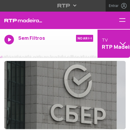
Entrar
Sem Filtros
NO AR
TV
RTP Madei