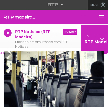
Entrar
RTP Notícias (RTP
NO AR
TV
Madeira)
RTP Madei
Emissão em simultâneo com RTP
Notícias