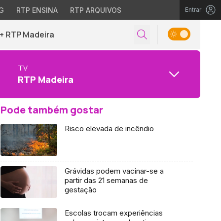
G
RTP ENSINA
RTP ARQUIVOS
Entrar
+ RTP Madeira
TV
RTP Madeira
Pode também gostar
Risco elevada de incêndio
Grávidas podem vacinar-se a
partir das 21 semanas de
gestação
Escolas trocam experiências