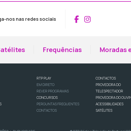
Aceder ao Fac
Aceder ao I
ga-nos nas redes sociais
atélites
Frequências
Moradas e
RTP PLAY
CONTACTOS
EM DIRETO
PROVEDORA DO
REVER PROGRAMAS
TELESPECTADOR
CONCURSOS
PROVEDORA DO OUVI
S
PERGUNTAS FREQUENTES
ACESSIBILIDADES
CONTACTOS
SATÉLITES