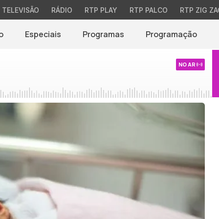
TELEVISÃO
RÁDIO
RTP PLAY
RTP PALCO
RTP ZIG ZA
o
Especiais
Programas
Programação
NO AR