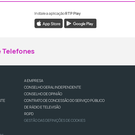
Instale a aplicação
RTP Play
ebook da RTP Madeira
nstagram da RTP Madeira
 Telefones
A EMPRESA
CONSELHO GERAL INDEPENDENTE
CONSELHO DE OPINIÃO
NTE
CONTRATO DE CONCESSÃO DO SERVIÇO PÚBLICO
DE RÁDIO E TELEVISÃO
RGPD
GESTÃO DAS DEFINIÇÕES DE COOKIES