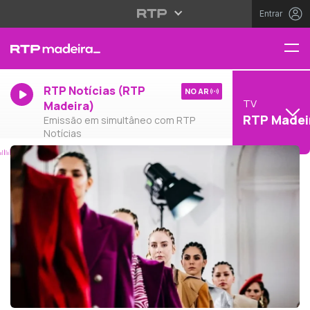
Entrar
RTP Notícias (RTP
NO AR
TV
Madeira)
RTP Madei
Emissão em simultâneo com RTP
Notícias