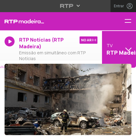
Entrar
RTP Notícias (RTP
NO AR
TV
Madeira)
RTP Madei
Emissão em simultâneo com RTP
Notícias