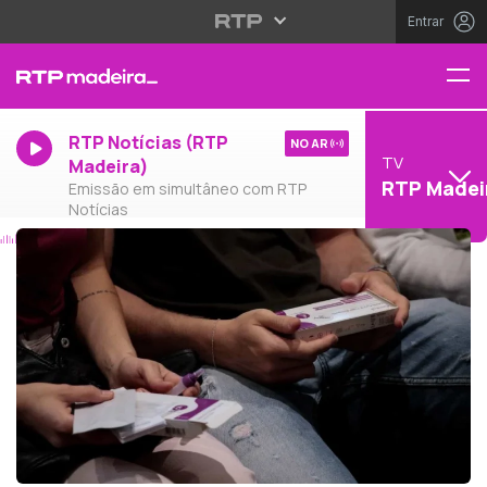
Entrar
RTP Notícias (RTP
NO AR
TV
Madeira)
RTP Madei
Emissão em simultâneo com RTP
Notícias