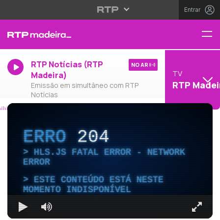
Entrar
RTP Notícias (RTP
NO AR
TV
Madeira)
RTP Madei
Emissão em simultâneo com RTP
Notícias
ERRO
204
HLS.JS FATAL ERROR - NETWORK
ERROR
ESTE CONTEÚDO ESTÁ NESTE
MOMENTO INDISPONÍVEL