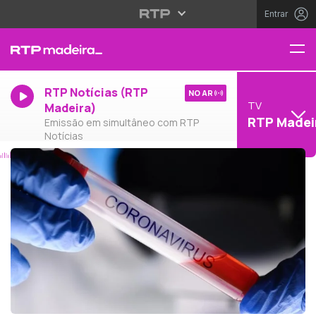
Entrar
RTP Notícias (RTP
NO AR
TV
Madeira)
RTP Madei
Emissão em simultâneo com RTP
Notícias