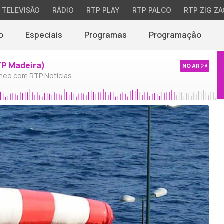
TELEVISÃO
RÁDIO
RTP PLAY
RTP PALCO
RTP ZIG ZA
o
Especiais
Programas
Programação
TP Madeira)
NO AR
neo com RTP Notícias