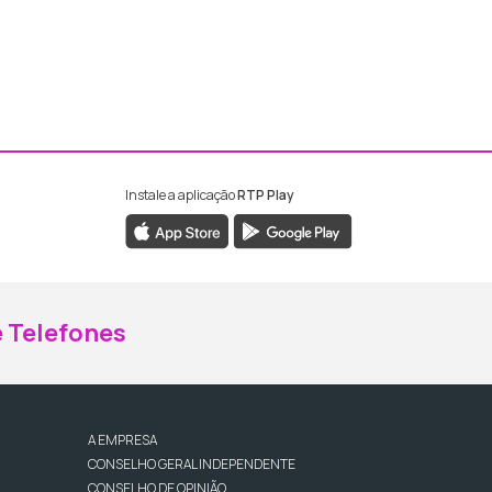
Instale a aplicação
RTP Play
ebook da RTP Madeira
nstagram da RTP Madeira
 Telefones
A EMPRESA
CONSELHO GERAL INDEPENDENTE
CONSELHO DE OPINIÃO