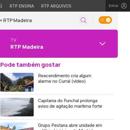
G
RTP ENSINA
RTP ARQUIVOS
Entrar
+ RTP Madeira
TV
RTP Madeira
Pode também gostar
Reacendimento cria algum
alarme no Curral (vídeo)
Capitania do Funchal prolonga
aviso de agitação marítima forte
Grupo Pestana abre unidade em