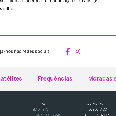
i ser "boa a moderada" e a ondulação será até 2,5
a ilha.
Aceder ao Fac
Aceder ao I
ga-nos nas redes sociais
atélites
Frequências
Moradas e
RTP PLAY
CONTACTOS
EM DIRETO
PROVEDORA DO
REVER PROGRAMAS
TELESPECTADOR