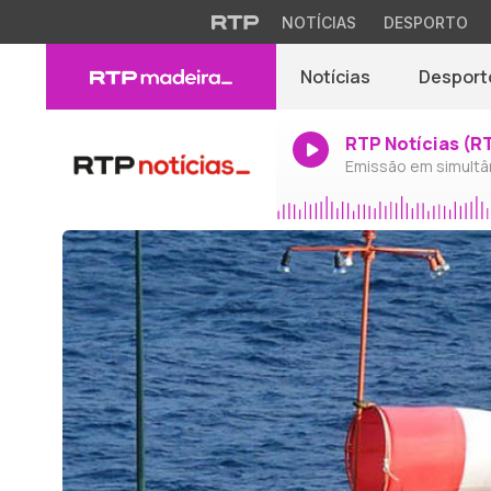
NOTÍCIAS
DESPORTO
Notícias
Desport
RTP Notícias (R
Emissão em simultâ