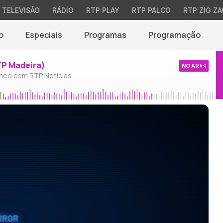
TELEVISÃO
RÁDIO
RTP PLAY
RTP PALCO
RTP ZIG ZA
o
Especiais
Programas
Programação
TP Madeira)
NO AR
neo com RTP Notícias
RROR