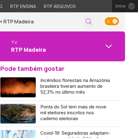
G
RTP ENSINA
RTP ARQUIVOS
Entrar
+ RTP Madeira
TV
RTP Madeira
Pode também gostar
Incêndios florestais na Amazónia
brasileira tiveram aumento de
52,3% no último mês
Ponta do Sol tem mais de nove
mil eleitores inscritos nos
caderno eleitorais
Covid-19: Seguradoras adaptam-