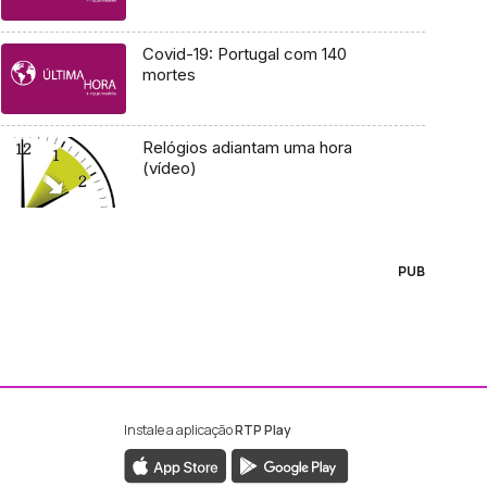
Covid-19: Portugal com 140
mortes
Relógios adiantam uma hora
(vídeo)
PUB
Instale a aplicação
RTP Play
ebook da RTP Madeira
nstagram da RTP Madeira