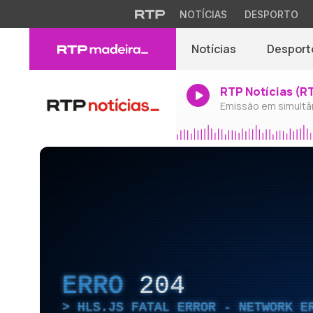
NOTÍCIAS
DESPORTO
Notícias
Desport
RTP Notícias (R
Emissão em simultâ
ERRO
204
HLS.JS FATAL ERROR - NETWORK E