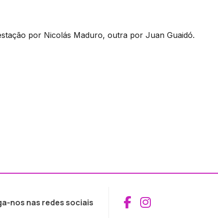
estação por Nicolás Maduro, outra por Juan Guaidó.
Aceder ao Fac
Aceder ao I
ga-nos nas redes sociais