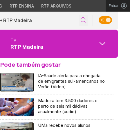
G
RTP ENSINA
RTP ARQUIVOS
Entrar
+ RTP Madeira
TV
RTP Madeira
Pode também gostar
IA-Saúde alerta para a chegada
de emigrantes sul-americanos no
Verão (Vídeo)
Madeira tem 3.500 dadores e
perto de seis mil dádivas
anualmente (áudio)
UMa recebe novos alunos