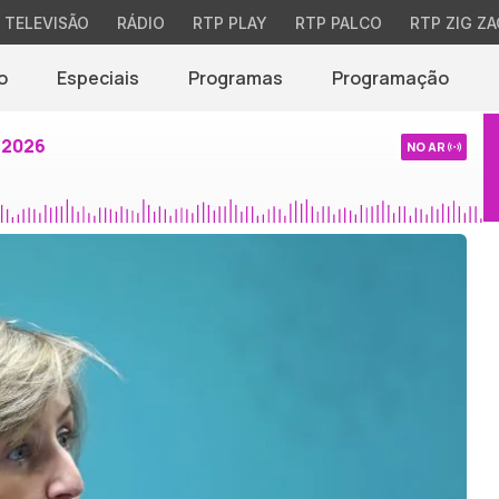
TELEVISÃO
RÁDIO
RTP PLAY
RTP PALCO
RTP ZIG ZA
o
Especiais
Programas
Programação
 2026
NO AR