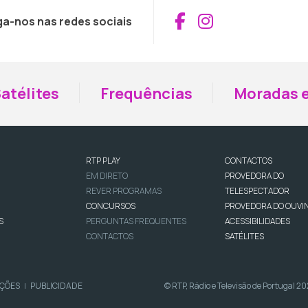
Aceder ao Fac
Aceder ao I
ga-nos nas redes sociais
atélites
Frequências
Moradas e
RTP PLAY
CONTACTOS
EM DIRETO
PROVEDORA DO
REVER PROGRAMAS
TELESPECTADOR
CONCURSOS
PROVEDORA DO OUVI
S
PERGUNTAS FREQUENTES
ACESSIBILIDADES
CONTACTOS
SATÉLITES
IÇÕES
PUBLICIDADE
© RTP, Rádio e Televisão de Portugal 2
|