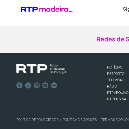
Si
Redes de S
NOTÍCIAS
DESPORTO
TELEVISÃO
RÁDIO
RTP ARQUIVO
RTP ENSINA
POLÍTICA DE PRIVACIDADE
POLÍTICA DE COOKIES
TERMOS E COND
|
|