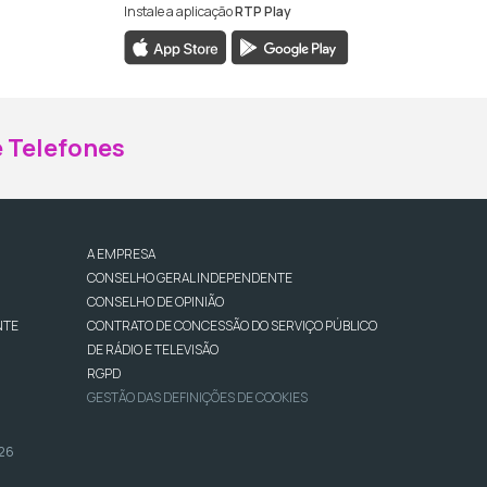
Instale a aplicação
RTP Play
ebook da RTP Madeira
nstagram da RTP Madeira
 Telefones
A EMPRESA
CONSELHO GERAL INDEPENDENTE
CONSELHO DE OPINIÃO
NTE
CONTRATO DE CONCESSÃO DO SERVIÇO PÚBLICO
DE RÁDIO E TELEVISÃO
RGPD
GESTÃO DAS DEFINIÇÕES DE COOKIES
026