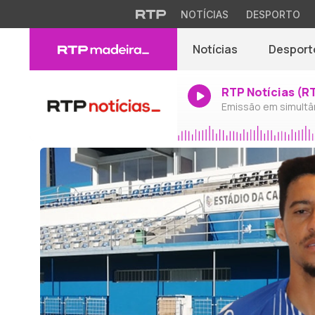
NOTÍCIAS
DESPORTO
Notícias
Desport
RTP Notícias (R
Emissão em simultâ