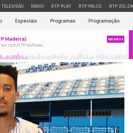
TELEVISÃO
RÁDIO
RTP PLAY
RTP PALCO
RTP ZIG ZA
o
Especiais
Programas
Programação
TP Madeira)
NO AR
neo com RTP Notícias