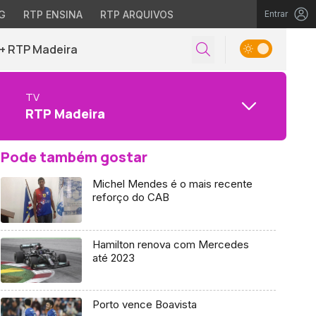
G
RTP ENSINA
RTP ARQUIVOS
Entrar
+ RTP Madeira
TV
RTP Madeira
Pode também gostar
Michel Mendes é o mais recente
reforço do CAB
Hamilton renova com Mercedes
até 2023
Porto vence Boavista