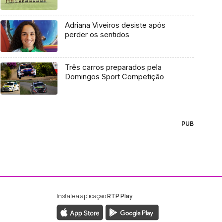
Adriana Viveiros desiste após
perder os sentidos
Três carros preparados pela
Domingos Sport Competição
PUB
Instale a aplicação
RTP Play
ebook da RTP Madeira
nstagram da RTP Madeira