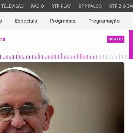
TELEVISÃO
RÁDIO
RTP PLAY
RTP PALCO
RTP ZIG ZA
o
Especiais
Programas
Programação
ira
NO AR