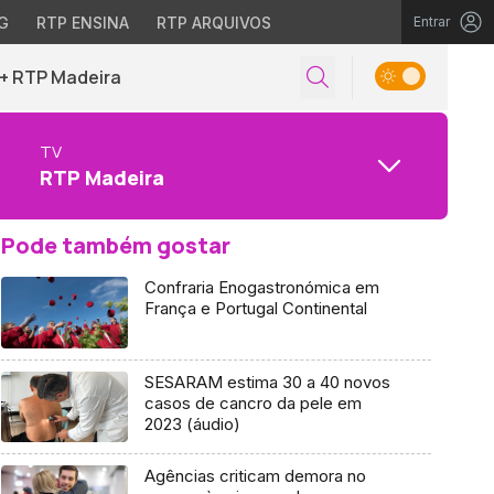
G
RTP ENSINA
RTP ARQUIVOS
Entrar
+ RTP Madeira
TV
RTP Madeira
Pode também gostar
Confraria Enogastronómica em
França e Portugal Continental
SESARAM estima 30 a 40 novos
casos de cancro da pele em
2023 (áudio)
Agências criticam demora no