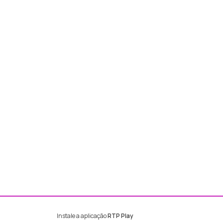
Instale a aplicação
RTP Play