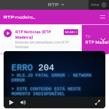
Entrar
RTP Notícias (RTP
NO AR
TV
Madeira)
RTP Madei
Emissão em simultâneo com RTP
Notícias
ERRO
204
HLS.JS FATAL ERROR - NETWORK
ERROR
ESTE CONTEÚDO ESTÁ NESTE
MOMENTO INDISPONÍVEL