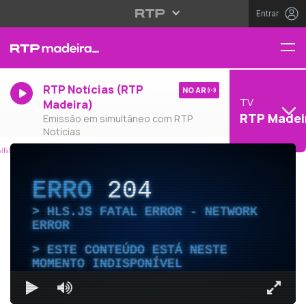
Entrar
RTP Notícias (RTP
NO AR
TV
Madeira)
RTP Madei
Emissão em simultâneo com RTP
Notícias
ERRO
204
HLS.JS FATAL ERROR - NETWORK
ERROR
ESTE CONTEÚDO ESTÁ NESTE
MOMENTO INDISPONÍVEL