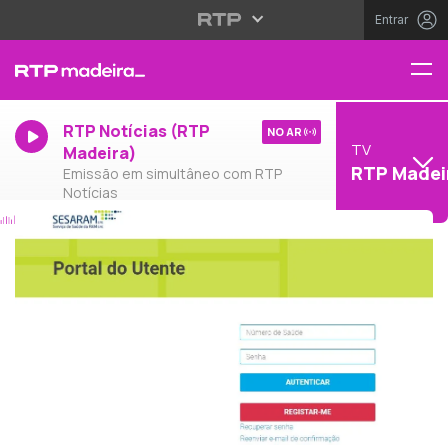
Entrar
RTP Notícias (RTP
NO AR
TV
Madeira)
RTP Madei
Emissão em simultâneo com RTP
Notícias