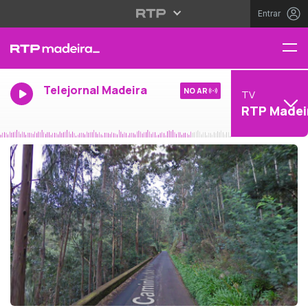
Entrar
Telejornal Madeira
NO AR
TV
RTP Madei