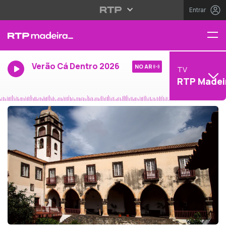
Entrar
Verão Cá Dentro 2026
NO AR
TV
RTP Madei