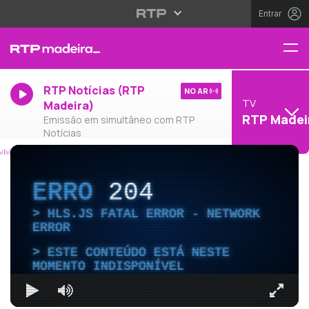
Entrar
RTP Notícias (RTP
NO AR
TV
Madeira)
RTP Madei
Emissão em simultâneo com RTP
Notícias
ERRO
204
HLS.JS FATAL ERROR - NETWORK
ERROR
ESTE CONTEÚDO ESTÁ NESTE
MOMENTO INDISPONÍVEL