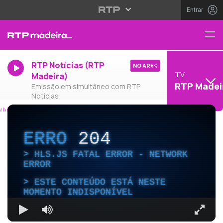
Entrar
RTP Notícias (RTP
NO AR
TV
Madeira)
RTP Madei
Emissão em simultâneo com RTP
Notícias
ERRO
204
HLS.JS FATAL ERROR - NETWORK
ERROR
ESTE CONTEÚDO ESTÁ NESTE
MOMENTO INDISPONÍVEL