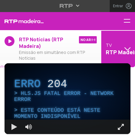
Entrar
RTP Notícias (RTP
NO AR
TV
Madeira)
RTP Madei
Emissão em simultâneo com RTP
Notícias
ERRO
204
HLS.JS FATAL ERROR - NETWORK
ERROR
ESTE CONTEÚDO ESTÁ NESTE
MOMENTO INDISPONÍVEL