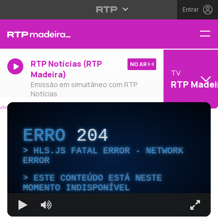
Entrar
RTP Notícias (RTP
NO AR
TV
Madeira)
RTP Madei
Emissão em simultâneo com RTP
Notícias
ERRO
204
HLS.JS FATAL ERROR - NETWORK
ERROR
ESTE CONTEÚDO ESTÁ NESTE
MOMENTO INDISPONÍVEL