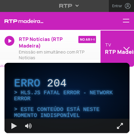
Entrar
RTP Notícias (RTP
NO AR
TV
Madeira)
RTP Madei
Emissão em simultâneo com RTP
Notícias
ERRO
204
HLS.JS FATAL ERROR - NETWORK
ERROR
ESTE CONTEÚDO ESTÁ NESTE
MOMENTO INDISPONÍVEL