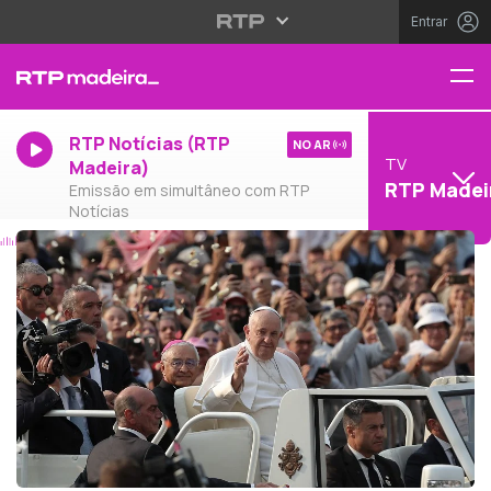
Entrar
RTP Notícias (RTP
NO AR
TV
Madeira)
RTP Madei
Emissão em simultâneo com RTP
Notícias