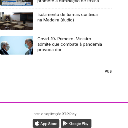
promete a eliminação de toxinas
do corpo e que custa três mil
euros (Vídeo)
Isolamento de turmas continua
na Madeira (áudio)
Covid-19: Primeiro-Ministro
admite que combate à pandemia
provoca dor
PUB
Instale a aplicação
RTP Play
ebook da RTP Madeira
nstagram da RTP Madeira