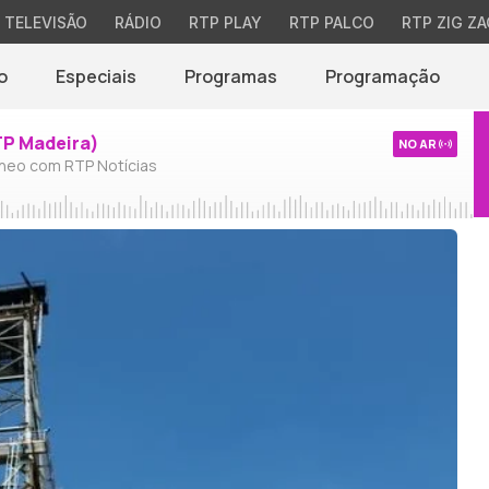
TELEVISÃO
RÁDIO
RTP PLAY
RTP PALCO
RTP ZIG ZA
o
Especiais
Programas
Programação
TP Madeira)
NO AR
neo com RTP Notícias