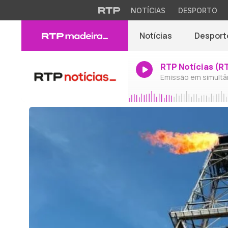
NOTÍCIAS
DESPORTO
Notícias
Desport
RTP Notícias (R
Emissão em simultâ