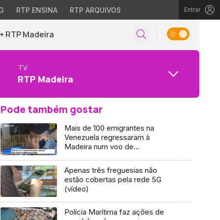
G
RTP ENSINA
RTP ARQUIVOS
Entrar
+ RTP Madeira
TV
RTP Madeira
Pode também gostar
Mais de 100 emigrantes na
Venezuela regressaram à
Madeira num voo de
repatriamento (Vídeo)
Apenas três freguesias não
estão cobertas pela rede 5G
(vídeo)
Polícia Marítima faz ações de