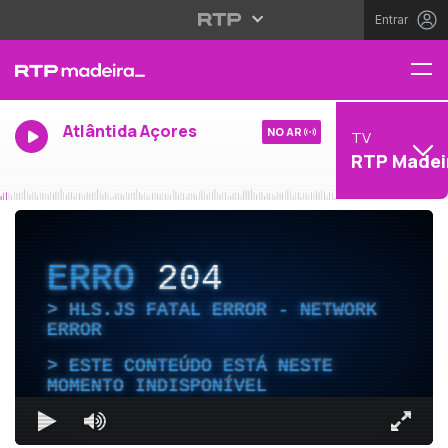
Entrar
Atlântida Açores
NO AR
TV
RTP Madei
ERRO
204
HLS.JS FATAL ERROR - NETWORK
ERROR
ESTE CONTEÚDO ESTÁ NESTE
MOMENTO INDISPONÍVEL