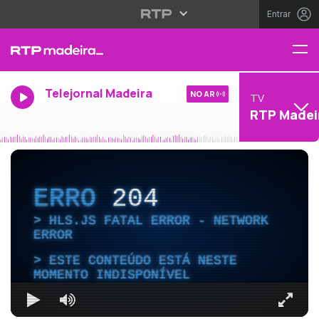
Entrar
Telejornal Madeira
NO AR
TV
RTP Madei
ERRO
204
HLS.JS FATAL ERROR - NETWORK
ERROR
ESTE CONTEÚDO ESTÁ NESTE
MOMENTO INDISPONÍVEL