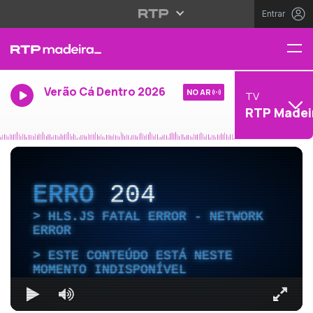
Entrar
Verão Cá Dentro 2026
NO AR
TV
RTP Madei
ERRO
204
HLS.JS FATAL ERROR - NETWORK
ERROR
ESTE CONTEÚDO ESTÁ NESTE
MOMENTO INDISPONÍVEL