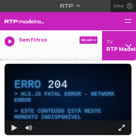
Entrar
Sem Filtros
NO AR
TV
RTP Madei
ERRO
204
HLS.JS FATAL ERROR - NETWORK
ERROR
ESTE CONTEÚDO ESTÁ NESTE
MOMENTO INDISPONÍVEL