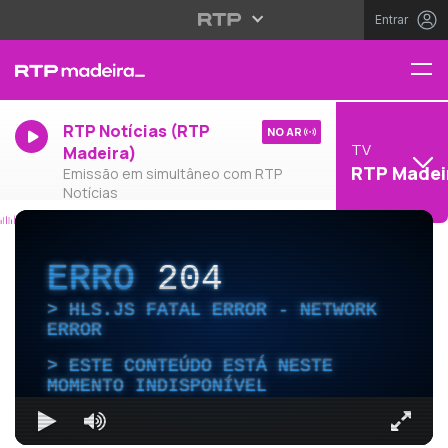
Entrar
RTP Notícias (RTP
NO AR
TV
Madeira)
RTP Madei
Emissão em simultâneo com RTP
Notícias
ERRO
204
HLS.JS FATAL ERROR - NETWORK
ERROR
ESTE CONTEÚDO ESTÁ NESTE
MOMENTO INDISPONÍVEL