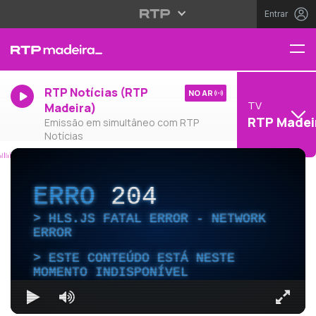
Entrar
RTP Notícias (RTP
NO AR
TV
Madeira)
RTP Madei
Emissão em simultâneo com RTP
Notícias
ERRO
204
HLS.JS FATAL ERROR - NETWORK
ERROR
ESTE CONTEÚDO ESTÁ NESTE
MOMENTO INDISPONÍVEL