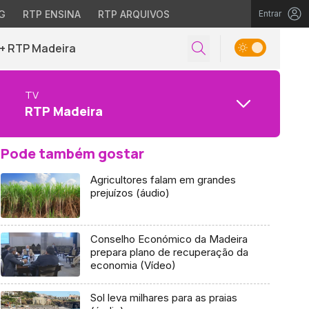
G
RTP ENSINA
RTP ARQUIVOS
Entrar
+ RTP Madeira
TV
RTP Madeira
Pode também gostar
Agricultores falam em grandes
prejuízos (áudio)
Conselho Económico da Madeira
prepara plano de recuperação da
economia (Vídeo)
Sol leva milhares para as praias