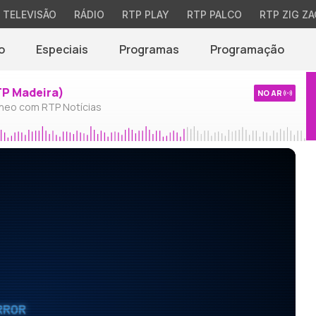
TELEVISÃO
RÁDIO
RTP PLAY
RTP PALCO
RTP ZIG ZA
o
Especiais
Programas
Programação
TP Madeira)
NO AR
neo com RTP Notícias
RROR