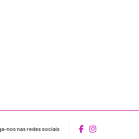
Aceder ao Fac
Aceder ao I
ga-nos nas redes sociais