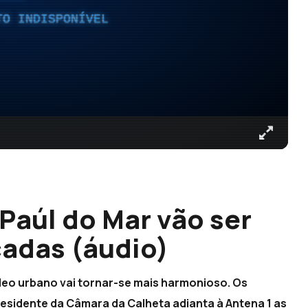
TO INDISPONÍVEL
Paúl do Mar vão ser
cadas (áudio)
leo urbano vai tornar-se mais harmonioso. Os
residente da Câmara da Calheta adianta à Antena 1 as