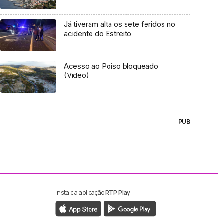
Já tiveram alta os sete feridos no
acidente do Estreito
Acesso ao Poiso bloqueado
(Vídeo)
PUB
Instale a aplicação
RTP Play
ebook da RTP Madeira
nstagram da RTP Madeira