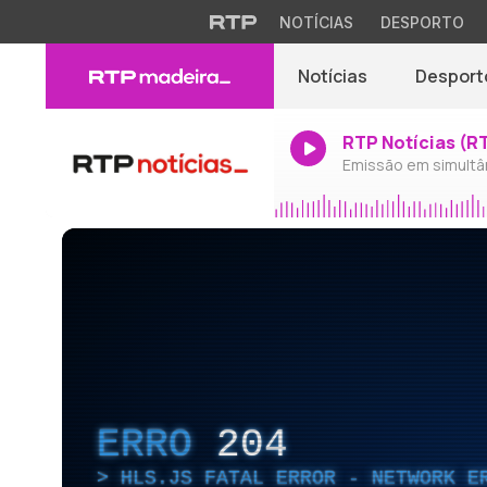
NOTÍCIAS
DESPORTO
Notícias
Desport
RTP Notícias (R
Emissão em simultâ
ERRO
204
HLS.JS FATAL ERROR - NETWORK E