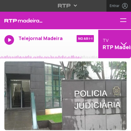
Entrar
Telejornal Madeira
NO AR
TV
RTP Madei