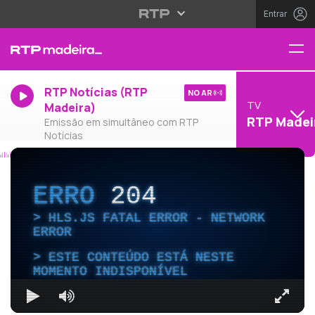
Entrar
RTP Notícias (RTP
NO AR
TV
Madeira)
RTP Madei
Emissão em simultâneo com RTP
Notícias
ERRO
204
HLS.JS FATAL ERROR - NETWORK
ERROR
ESTE CONTEÚDO ESTÁ NESTE
MOMENTO INDISPONÍVEL