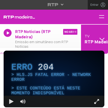
Entrar
RTP Notícias (RTP
NO AR
TV
Madeira)
RTP Madei
Emissão em simultâneo com RTP
Notícias
ERRO
204
HLS.JS FATAL ERROR - NETWORK
ERROR
ESTE CONTEÚDO ESTÁ NESTE
MOMENTO INDISPONÍVEL