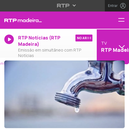
Entrar
RTP Notícias (RTP
NO AR
TV
Madeira)
RTP Madei
Emissão em simultâneo com RTP
Notícias