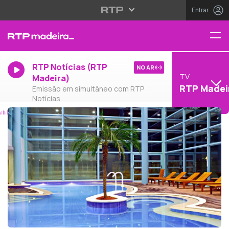
Entrar
RTP Notícias (RTP
NO AR
TV
Madeira)
RTP Madei
Emissão em simultâneo com RTP
Notícias