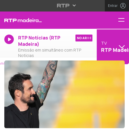
Entrar
RTP Notícias (RTP
NO AR
TV
Madeira)
RTP Madei
Emissão em simultâneo com RTP
Notícias